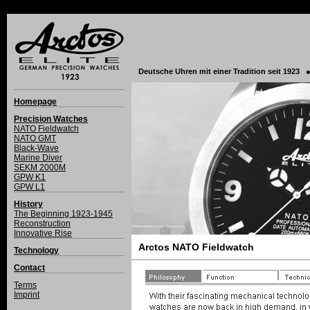
Deutsche Uhren mit einer Tradition seit 1923
Homepage
Precision Watches
NATO Fieldwatch
NATO GMT
Black-Wave
Marine Diver
SEKM 2000M
GPW K1
GPW L1
History
The Beginning 1923-1945
Reconstruction
Innovative Rise
Arctos NATO Fieldwatch
Technology
Contact
Terms
Imprint